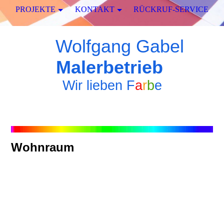
PROJEKTE
KONTAKT
RÜCKRUF-SERVICE
Wolfgang Gabel
Malerbetrieb
Wir lieben
F
a
r
b
e
Wohnraum